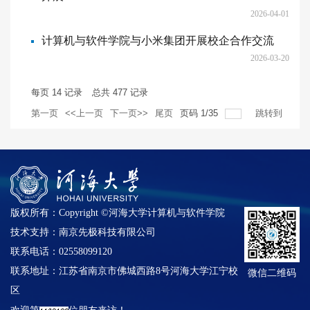
2026-04-01
计算机与软件学院与小米集团开展校企合作交流
2026-03-20
每页
14
记录
总共
477
记录
第一页
<<上一页
下一页>>
尾页
页码
1
/
35
跳转到
版权所有：Copyright ©河海大学计算机与软件学院
技术支持：南京先极科技有限公司
联系电话：02558099120
联系地址：江苏省南京市佛城西路8号河海大学江宁校
微信二维码
区