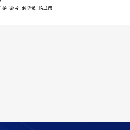
室
 扬
梁 娟
解晓敏
杨成伟