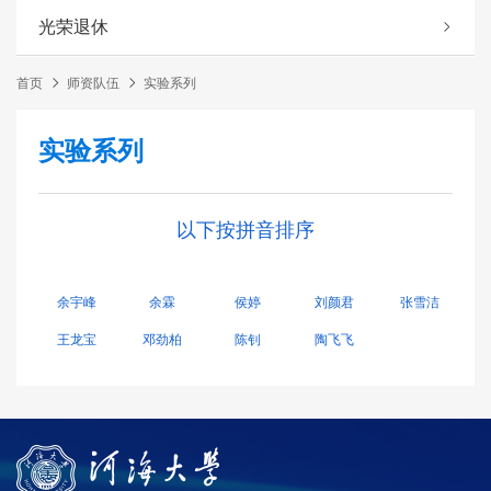
光荣退休
首页
师资队伍
实验系列
实验系列
以下按拼音排序
余宇峰
余霖
侯婷
刘颜君
张雪洁
王龙宝
邓劲柏
陈钊
陶飞飞