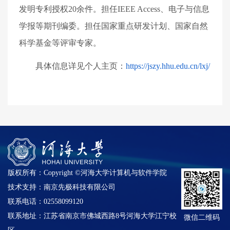
发明专利授权
20
余件。担任
IEEE Access
、电子与信息
学报等期刊编委。担任国家重点研发计划、国家自然
科学基金等评审专家。
具体信息详见个人主页：
https://jszy.hhu.edu.cn/lxj/
版权所有：Copyright ©河海大学计算机与软件学院
技术支持：南京先极科技有限公司
联系电话：02558099120
联系地址：江苏省南京市佛城西路8号河海大学江宁校
微信二维码