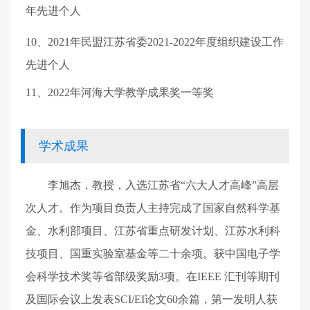
年先进个人
10
、
2021
年
民盟江苏省委
2021-2022
年度组织建设工作
先进个人
11
、
2022
年
河海大学教学成果奖一等奖
学术成果
李旭杰，教授，入选江苏省
“
六大人才高峰
”
高层
次人才。作为项目负责人主持完成了国家自然科学基
金、水利部项目、江苏省重点研发计划、江苏水利科
技项目、国重实验室基金等二十余项。获中国电子学
会科学技术奖等省部级奖励
3
项。在
IEEE
汇刊等期刊
及国际会议上发表
SCI/EI
论文
60
余篇，第一发明人获