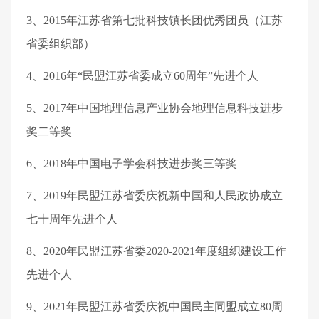
3
、
2015
年
江苏省第七批科技镇长团优秀团员（江苏
省委组织部）
4
、
2016
年
“
民盟江苏省委成立
60
周年
”
先进个人
5
、
2017
年
中国地理信息产业协会地理信息科技进步
奖二等奖
6
、
2018
年
中国电子学会科技进步奖三等奖
7
、
2019
年
民盟江苏省委庆祝新中国和人民政协成立
七十周年先进个人
8
、
2020
年
民盟江苏省委
2020-2021
年度组织建设工作
先进个人
9
、
2021
年
民盟江苏省委庆祝中国民主同盟成立
80
周