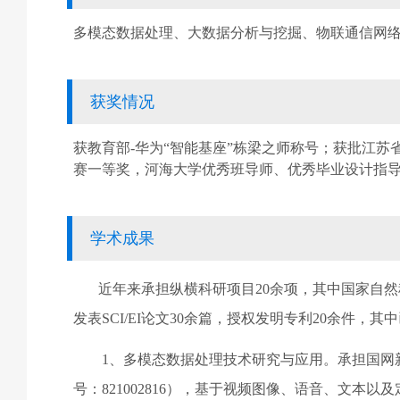
多模态数据处理、大数据分析与挖掘、物联通信网
获奖情况
获教育部
-
华为“智能基座”栋梁之师称号；获批江苏
赛一等奖，河海大学优秀班导师、优秀毕业设计指
学术成果
近年来承担纵横科研项目
20
余项，其中国家自然
发表
SCI/EI
论文
30
余篇，授权发明专利
20
余件，其中
1
、多模态数据处理技术研究与应用。承担国网
号：
821002816
），基于视频图像、语音、文本以及