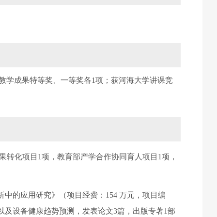
教学成果特等奖、一等奖各
1
项；获河海大学讲课竞
果转化项目
1
项，教育部产学合作协同育人项目
1
项，
析中的应用研究》（项目经费：
154
万元，项目编
以及设备健康趋势预测，发表论文
3
篇，出版专著
1
部