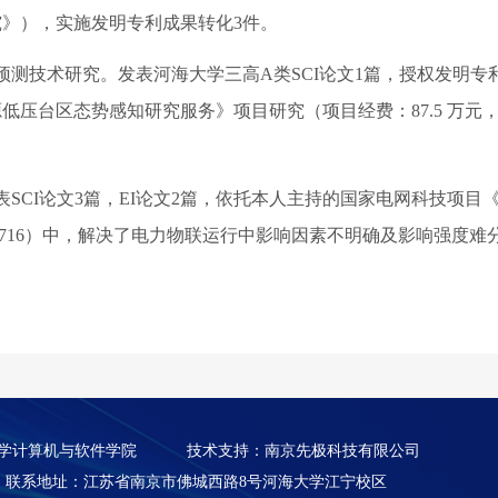
究》），实施发明专利成果转化
3
件。
预测技术研究。发表河海大学三高
A
类
SCI
论文
1
篇，授权发明专
源低压台区态势感知研究服务》项目研究（项目经费：
87.5
万元
表
SCI
论文
3
篇，
EI
论文
2
篇，依托本人主持的国家电网科技项目
716
）中，解决了电力物联运行中影响因素不明确及影响强度难
河海大学计算机与软件学院
技术支持：南京先极科技有限公司
联系地址：江苏省南京市佛城西路8号河海大学江宁校区