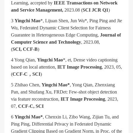
Learning, accepted by
IEEE Transactions on Network
and Service Management,
2023.08 (
SCI JCR Q1
)
3
Yingchi Mao
*, Lijuan Shen, Jun Wu*, Ping Ping and Jie
Wu, Federated Dynamic Client Selection for Fairness
Guarantee in Heterogeneous Edge Computing,
Journal of
Computer Science and Technology
, 2023.08,
(
SCI, CCF-B
)
4 Yong Qian,
Yingchi Mao
*, et, Dense video captioning
based on local attention,
IET Image Processing
, 2023, 05,
(
CCF-C
，
SCI
)
5 Zhihao Chen,
Yingchi Mao*
, Yong Qian, Zhenxiang
Pan, and Shufang Xu, FRDet: Few-shot object detection
via feature reconstruction,
IET Image Processing
, 2023,
07,
CCF-C, SCI
6
Yingchi Mao*
, Chenxin Li, Zibo Wang, Zijian Tu, and
Ping Ping, Differential Privacy in Federated Dynamic
Gradient Clipping Based on Gradient Norm, in Proc. of the