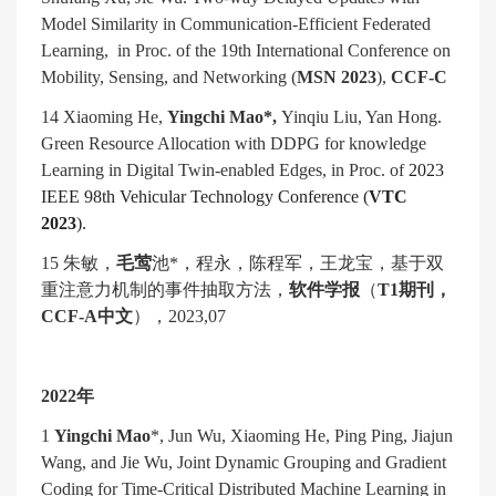
Model Similarity in Communication-Efficient Federated
Learning, in Proc. of the 19th International Conference on
Mobility, Sensing, and Networking (
MSN 2023
),
CCF-C
14 Xiaoming He,
Yingchi Mao*,
Yinqiu Liu, Yan Hong.
Green Resource Allocation with DDPG for knowledge
Learning in Digital Twin-enabled Edges, in Proc. of
2023
IEEE 98th Vehicular Technology Conference (
VTC
2023
).
15
朱敏，
毛莺
池
*
，程永，陈程军，王龙宝，基于双
重注意力机制的事件抽取方法，
软件学报
（
T1
期刊，
CCF-A
中文
），
2023,07
2022
年
1
Yingchi Mao
*, Jun Wu, Xiaoming He, Ping Ping, Jiajun
Wang, and Jie Wu, Joint Dynamic Grouping and Gradient
Coding for Time-Critical Distributed Machine Learning in