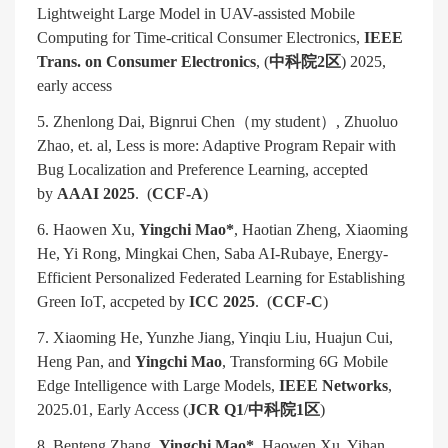
Lightweight Large Model in UAV-assisted Mobile
Computing for Time-critical Consumer Electronics,
IEEE
Trans. on Consumer Electronics
, (
中科院
2
区
) 2025,
early access
5. Zhenlong Dai, Bignrui Chen
（
my student
）
, Zhuoluo
Zhao, et. al, Less is more: Adaptive Program Repair with
Bug Localization and Preference Learning, accepted
by
AAAI 2025
. (
CCF-A
)
6. Haowen Xu,
Yingchi Mao*
, Haotian Zheng, Xiaoming
He, Yi Rong, Mingkai Chen, Saba AI-Rubaye, Energy-
Efficient Personalized Federated Learning for Establishing
Green IoT, accpeted by
ICC 2025
. (
CCF-C
)
7. Xiaoming He, Yunzhe Jiang, Yinqiu Liu, Huajun Cui,
Heng Pan, and
Yingchi Mao
, Transforming 6G Mobile
Edge Intelligence with Large Models,
IEEE Networks
,
2025.01, Early Access (
JCR Q1
/
中科院
1
区
)
8. Benteng Zhang,
Yingchi Mao*
, Haowen Xu, Yihan