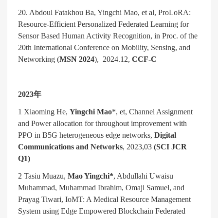
20. Abdoul Fatakhou Ba, Yingchi Mao, et al, ProLoRA:
Resource-Efficient Personalized Federated Learning for
Sensor Based Human Activity Recognition, in Proc. of the
20th International Conference on Mobility, Sensing, and
Networking (
MSN 2024
), 2024.12,
CCF-C
2023
年
1 Xiaoming He,
Yingchi Mao
*, et, Channel Assignment
and Power allocation for throughout improvement with
PPO in B5G heterogeneous edge networks,
Digital
Communications and Networks
, 2023,03
(SCI JCR
Q1)
2
Tasiu Muazu,
Mao Yingchi*
, Abdullahi Uwaisu
Muhammad, Muhammad Ibrahim, Omaji Samuel, and
Prayag Tiwari, IoMT: A Medical Resource Management
System using Edge Empowered Blockchain Federated