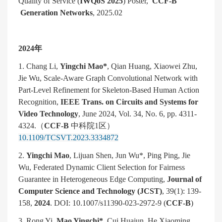
Quality of Service (
IWQoS 2025
) Poster,
CCF-B
Generation Networks
, 2025.02
2024
年
1. Chang Li,
Yingchi Mao*
, Qian Huang, Xiaowei Zhu,
Jie Wu, Scale-Aware Graph Convolutional Network with
Part-Level Refinement for Skeleton-Based Human Action
Recognition,
IEEE Trans. on Circuits and Systems for
Video Technology
, June 2024, Vol. 34, No. 6, pp. 4311-
4324.
（
CCF-B
中科院
1
区）
10.1109/TCSVT.2023.3334872
2.
Yingchi Mao
, Lijuan Shen, Jun Wu*, Ping Ping, Jie
Wu, Federated Dynamic Client Selection for Fairness
Guarantee in Heterogeneous Edge Computing,
Journal of
Computer Science and Technology (JCST)
, 39(1): 139-
158,
2024
. DOI: 10.1007/s11390-023-2972-9 (
CCF-B
)
3. Rong Yi,
Mao Yingchi*
, Cui Huajun, He Xiaoming,