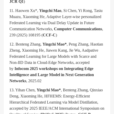
JCR Q1
)
11. Haowen Xu*,
Yingchi Mao
, Si Chen, Yi Rong, Tasiu
Muazu, Xiaoming He, Adaptive Layer-wise personalized
Federated Learning via Dual Delay Update in Future
Communication Networks,
Computer Communications
,
239 (2025) 108195 (
CCF-C
)
12. Benteng Zhang,
Yingchi Mao*
, Peng Zhang, Haotian
Zheng, Xiaoming He, Jiawen Kang, Jie Wu, Aadpative
Federated Learning for Large Models with Scarce and
Non-IID Data in Cloud-Edge Networks, accepted
by
Infocom 2025 workshops on Integrating Edge
Intelligence and Large Model in Next Generation
Networks
, 2025.02
13. Yihan Chen,
Yingchi Mao*
, Benteng Zhang, Qinxiao
Deng, Xiaoming He, HFHEMS: Energy-Efficient
Hierarchical Federated Learning via Model Distillation,
accepted by 2025 IEEE/ACM International Symposium on