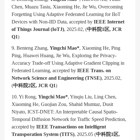
Chen, Muazu Tasiu, Xiaoming He, Jie Wu, Overcoming
Forgetting Using Adaptive Federated Learning for IIoT
Devices with Non-IID Data, accepted by
IEEE Internet
of Things Journal (IoTJ)
, 2025.02, (
中科院
1
区
, JCR
Q1
)
9. Benteng Zhang,
Yingchi Mao*
, Xiaoming He, Ping
Ping, Huawei Huang, Jie Wu, Exploring the Privacy-
Accuracy Trade-off Using Adaptive Gradient Clipping in
Federated Learning, accepted by
IEEE Trans. on
Network Science and Engineering (TNSE)
, 2025.02,
(
中科院
2
区
, JCR Q1
)
10. Yi Rong,
Yingchi Mao*
, Yinqiu Liu, Ling Chen,
Xiaoming He, Guojian Zou, Shahid Mumtaz, Dusit
Niyato, ICST-DNET: An Interpretable Causal Spatio-
Temporal Diffusion Network for Traffic Speed Prediction,
accepted by
IEEE Transactions on Intelligent
Transporation System (TITS)
, 2025.05 (
中科院
1
区
,