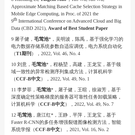
Approximate Matching Based Cache Selection Strategy in
Mobile Edge Computing, in Proc. of 2021 the
th
9
International Conference on Advanced Cloud and Big
Data (CBD 2021),
Award of Best Student Paper
9
屠子健，
毛莺池
*
，吴明波，陈禹，基于强化学习的
电力数据存储系统参数自适应调优，电力系统自动化
（
T1
期刊
），
2022, Vol. 46, No. 4
10
刘意，
毛莺池
*
，程杨堃，高建，王龙宝，基于领
域一致性的异常检测序列集成方法，计算机科学
（
CCF-B
中文
），
2022, Vol. 49, No. 1
11
李梦菲，
毛莺池
*
，屠子健，王暄，徐淑芳，基于
深度确定性策略梯度的服务器可靠性任务卸载策略，
计算机科学（
CCF-B
中文
），
2022, Vol. 49, No. 7
12
毛莺池
，唐江红
*
，王静，平萍，王龙宝，基于
Faster R-CNN
的多任务增强裂缝图像检测方法，智能
系统学报（
CCF-B
中文
），
2021, Vol. 16, No. 2