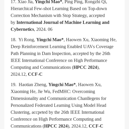
17. Xiao Jia,
Yingchi Mao*
, Ping Ping, Rongzhi Qi,
Hierarchical Few-shot Learning Based on Top-down
Correction Mechanism with Stop Strategy, accepted
by
International Journal of Machine Learning and
Cybernetics
, 2024. 06
18. Yi Rong,
Yingchi Mao*
, Haowen Xu, Xiaoming He,
Deep Reinforcement Learning Enabled UAVs Coverage
Path Planning in Dam Inspection, accepted by the 26th
IEEE International Conference on High Performance
Computing and Communications (
HPCC 2024
),
2024.12,
CCF-C
19. Haotian Zheng,
Yingchi Mao*
, Haowen Xu,
Xiaoming He, Jie Wu, FedMHC: Overcoming
Dimensionality and Communication Chanllegens for
Personalized Federated Learning Using Model Head
Clustering, accpeted by the 26th IEEE International
Conference on High Performance Computing and
Communications (
HPCC 2024
), 2024.12,
CCF-C