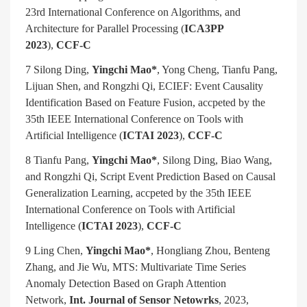
23rd International Conference on Algorithms, and
Architecture for Parallel Processing (
ICA3PP
2023
),
CCF-C
7 Silong Ding,
Yingchi Mao*
, Yong Cheng, Tianfu Pang,
Lijuan Shen, and Rongzhi Qi, ECIEF: Event Causality
Identification Based on Feature Fusion, accpeted by the
35th IEEE International Conference on Tools with
Artificial Intelligence (
ICTAI 2023
),
CCF-C
8 Tianfu Pang,
Yingchi Mao*
, Silong Ding, Biao Wang,
and Rongzhi Qi, Script Event Prediction Based on Causal
Generalization Learning, accpeted by the 35th IEEE
International Conference on Tools with Artificial
Intelligence (
ICTAI 2023
),
CCF-C
9 Ling Chen,
Yingchi Mao*
, Hongliang Zhou, Benteng
Zhang, and Jie Wu, MTS: Multivariate Time Series
Anomaly Detection Based on Graph Attention
Network,
Int. Journal of Sensor Netowrks
, 2023,