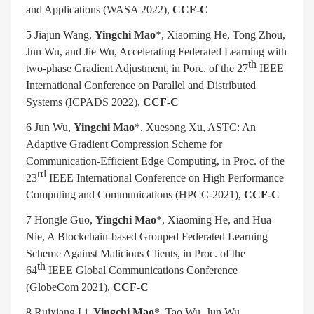
and Applications (WASA 2022),
CCF-C
5 Jiajun Wang,
Yingchi Mao
*, Xiaoming He, Tong Zhou,
Jun Wu, and Jie Wu, Accelerating Federated Learning with
th
two-phase Gradient Adjustment, in Porc. of the 27
IEEE
International Conference on Parallel and Distributed
Systems (ICPADS 2022),
CCF-C
6 Jun Wu,
Yingchi Mao
*, Xuesong Xu, ASTC: An
Adaptive Gradient Compression Scheme for
Communication-Efficient Edge Computing, in Proc. of the
rd
23
IEEE International Conference on High Performance
Computing and Communications (HPCC-2021),
CCF-C
7 Hongle Guo,
Yingchi Mao
*, Xiaoming He, and Hua
Nie, A Blockchain-based Grouped Federated Learning
Scheme Against Malicious Clients, in Proc. of the
th
64
IEEE Global Communications Conference
(GlobeCom 2021),
CCF-C
8 Ruixiang Li,
Yingchi Mao
*, Tao Wu, Jun Wu,