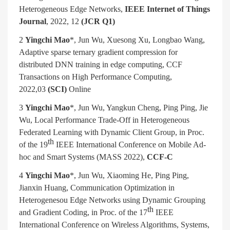
Heterogeneous Edge Networks,
IEEE Internet of Things
Journal
, 2022, 12
(JCR Q1)
2
Yingchi Mao
*, Jun Wu, Xuesong Xu, Longbao Wang,
Adaptive sparse ternary gradient compression for
distributed DNN training in edge computing, CCF
Transactions on High Performance Computing,
2022,03
(SCI)
Online
3
Yingchi Mao
*, Jun Wu, Yangkun Cheng, Ping Ping, Jie
Wu, Local Performance Trade-Off in Heterogeneous
Federated Learning with Dynamic Client Group, in Proc.
th
of the 19
IEEE International Conference on Mobile Ad-
hoc and Smart Systems (MASS 2022),
CCF-C
4
Yingchi Mao
*, Jun Wu, Xiaoming He, Ping Ping,
Jianxin Huang, Communication Optimization in
Heterogenesou Edge Networks using Dynamic Grouping
th
and Gradient Coding, in Proc. of the 17
IEEE
International Conference on Wireless Algorithms, Systems,