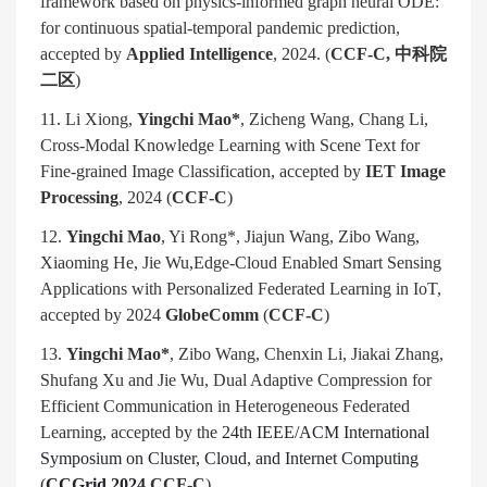
framework based on physics-informed graph neural ODE:
for continuous spatial-temporal pandemic prediction,
accepted by
Applied Intelligence
, 2024. (
CCF-C,
中科院
二区
)
11. Li Xiong,
Yingchi Mao*
, Zicheng Wang, Chang Li,
Cross-Modal Knowledge Learning with Scene Text for
Fine-grained Image Classification, accepted by
IET Image
Processing
, 2024 (
CCF-C
)
12.
Yingchi Mao
, Yi Rong*, Jiajun Wang, Zibo Wang,
Xiaoming He, Jie Wu,Edge-Cloud Enabled Smart Sensing
Applications with Personalized Federated Learning in IoT,
accepted by 2024
GlobeComm
(
CCF-C
)
13.
Yingchi Mao*
, Zibo Wang, Chenxin Li, Jiakai Zhang,
Shufang Xu and Jie Wu, Dual Adaptive Compression for
Efficient Communication in Heterogeneous Federated
Learning, accepted by the
24th IEEE/ACM International
Symposium on Cluster, Cloud, and Internet Computing
(
CCGrid 2024,
CCF-C
)