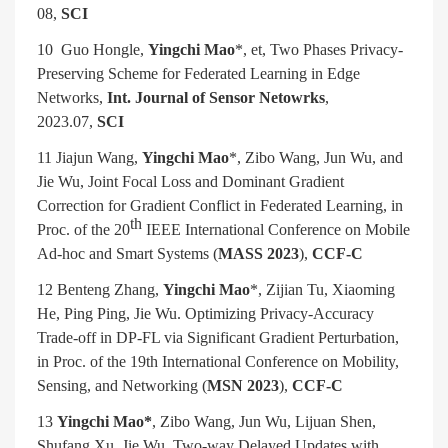
08,
SCI
10 Guo Hongle,
Yingchi Mao
*, et, Two Phases Privacy-
Preserving Scheme for Federated Learning in Edge
Networks,
Int. Journal of Sensor Netowrks
,
2023.07,
SCI
11 Jiajun Wang,
Yingchi Mao
*, Zibo Wang, Jun Wu, and
Jie Wu, Joint Focal Loss and Dominant Gradient
Correction for Gradient Conflict in Federated Learning, in
th
Proc. of the 20
IEEE International Conference on Mobile
Ad-hoc and Smart Systems (
MASS 2023
),
CCF-C
12 Benteng Zhang,
Yingchi Mao
*, Zijian Tu, Xiaoming
He, Ping Ping, Jie Wu. Optimizing Privacy-Accuracy
Trade-off in DP-FL via Significant Gradient Perturbation,
in Proc. of the 19th International Conference on Mobility,
Sensing, and Networking (
MSN 2023
),
CCF-C
13
Yingchi Mao*
, Zibo Wang, Jun Wu, Lijuan Shen,
Shufang Xu, Jie Wu. Two-way Delayed Updates with