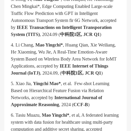
Chen Mingkai*, Edge Computing Enabled Large-scale
Traffic Flow Prediction with GPT in Intelligent
Autonomous Transport System fir 6G Network, accepted
by
IEEE Transactions on Intelligent Transporation
System (TITS)
, 2024.09 (
中科院
1
区
, JCR Q1
)
4. Li Chang,
Mao Yingchi*
, Huang Qian, Xie Weiliang,
He Xiaoming, Wu Jie, A Real-Time Emotion-Aware
System Based on Wireless Body Area Network for IoMT
Applications, accepted by
IEEE Internet of Things
Journal (IoTJ)
, 2024.09, (
中科院
1
区
, JCR Q1
)
5. Xiao Jia,
Yingchi Mao*
, et al. Few-shot Learning
Based on Hierarchical Feature Fusion via Relation
Networks, accepted by
International Journal of
Approximate Reasoning
, 2024 (
CCF-B
)
6. Tasiu Muazu,
Mao Yingchi*
, et al, A federated learning
system with data fusion for healthcare using multi-party
computation and additive secret sharing, accepted