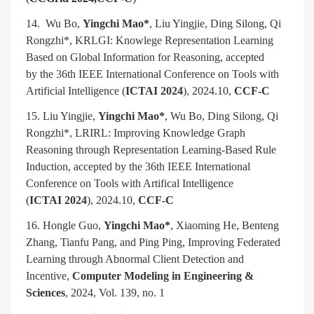
14. Wu Bo,
Yingchi Mao*
, Liu Yingjie, Ding Silong, Qi
Rongzhi*, KRLGI: Knowlege Representation Learning
Based on Global Information for Reasoning, accepted
by the 36th IEEE International Conference on Tools with
Artificial Intelligence (
ICTAI 2024
), 2024.10,
CCF-C
15. Liu Yingjie,
Yingchi Mao*
, Wu Bo, Ding Silong, Qi
Rongzhi*, LRIRL: Improving Knowledge Graph
Reasoning through Representation Learning-Based Rule
Induction, accepted by the 36th IEEE International
Conference on Tools with Artifical Intelligence
(
ICTAI 2024
), 2024.10,
CCF-C
16. Hongle Guo,
Yingchi Mao*
, Xiaoming He, Benteng
Zhang, Tianfu Pang, and Ping Ping, Improving Federated
Learning through Abnormal Client Detection and
Incentive,
Computer Modeling in Engineering &
Sciences
, 2024, Vol. 139, no. 1