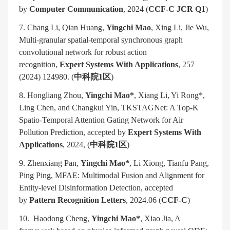
by
Computer Communication
, 2024 (
CCF-C JCR Q1
)
7. Chang Li, Qian Huang,
Yingchi Mao
, Xing Li, Jie Wu,
Multi-granular spatial-temporal synchronous graph
convolutional network for robust action
recognition,
Expert Systems With Applications
, 257
(2024) 124980. (
中科院
1
区
)
8. Hongliang Zhou,
Yingchi Mao*
, Xiang Li, Yi Rong*,
Ling Chen, and Changkui Yin, TKSTAGNet: A Top-K
Spatio-Temporal Attention Gating Network for Air
Pollution Prediction, accepted by
Expert Systems With
Applications
, 2024, (
中科院
1
区
)
9. Zhenxiang Pan,
Yingchi Mao*
, Li Xiong, Tianfu Pang,
Ping Ping, MFAE: Multimodal Fusion and Alignment for
Entity-level Disinformation Detection, accepted
by
Pattern Recognition Letters
, 2024.06 (
CCF-C
)
10. Haodong Cheng,
Yingchi Mao*
, Xiao Jia, A