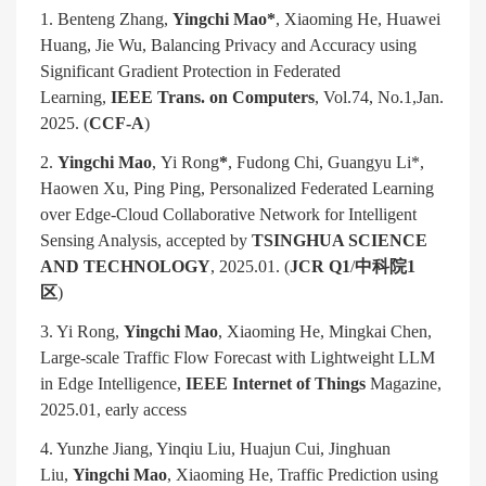
1. Benteng Zhang,
Yingchi Mao*
, Xiaoming He, Huawei
Huang, Jie Wu, Balancing Privacy and Accuracy using
Significant Gradient Protection in Federated
Learning,
IEEE Trans. on Computers
, Vol.74, No.1,Jan.
2025. (
CCF-A
)
2.
Yingchi Mao
, Yi Rong
*
, Fudong Chi, Guangyu Li*,
Haowen Xu, Ping Ping, Personalized Federated Learning
over Edge-Cloud Collaborative Network for Intelligent
Sensing Analysis, accepted by
TSINGHUA SCIENCE
AND TECHNOLOGY
, 2025.01. (
JCR Q1
/
中科院
1
区
)
3. Yi Rong,
Yingchi Mao
, Xiaoming He, Mingkai Chen,
Large-scale Traffic Flow Forecast with Lightweight LLM
in Edge Intelligence,
IEEE Internet of Things
Magazine,
2025.01, early access
4. Yunzhe Jiang, Yinqiu Liu, Huajun Cui, Jinghuan
Liu,
Yingchi Mao
, Xiaoming He, Traffic Prediction using