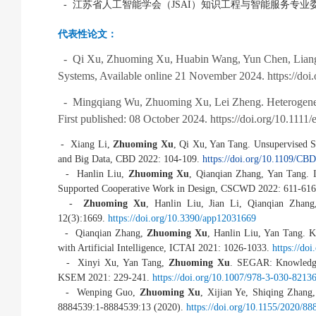
-
江苏省人工智能学会（
JSAI
）知识工程与智能服务专业
代表性论文：
- Qi Xu, Zhuoming Xu, Huabin Wang, Yun Chen, Liang 
Systems, Available online 21 November 2024. https://do
- Mingqiang Wu, Zhuoming Xu, Lei Zheng. Heterogeneous g
First published: 08 October 2024. https://doi.org/10.1111
- Xiang Li,
Zhuoming Xu
, Qi Xu, Yan Tang. Unsupervised S
and Big Data, CBD 2022: 104-109.
https://doi.org/10.1109/C
- Hanlin Liu,
Zhuoming Xu
, Qianqian Zhang, Yan Tang. 
Supported Cooperative Work in Design, CSCWD 2022: 611-61
-
Zhuoming Xu
, Hanlin Liu, Jian Li, Qianqian Zhan
12(3):1669.
https://doi.org/10.3390/app12031669
- Qianqian Zhang,
Zhuoming Xu
, Hanlin Liu, Yan Tang. 
with Artificial Intelligence, ICTAI 2021: 1026-1033.
https://do
- Xinyi Xu, Yan Tang,
Zhuoming Xu
. SEGAR: Knowledge
KSEM 2021: 229-241.
https://doi.org/10.1007/978-3-030-8213
- Wenping Guo,
Zhuoming Xu
, Xijian Ye, Shiqing Zhang
8884539:1-8884539:13 (2020).
https://doi.org/10.1155/2020/8