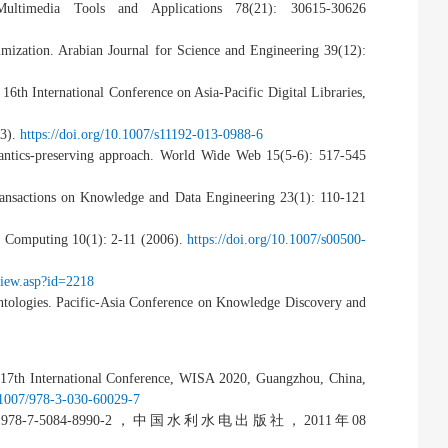
 Multimedia Tools and Applications 78(21): 30615-30626
ization. Arabian Journal for Science and Engineering 39(12):
6th International Conference on Asia-Pacific Digital Libraries,
13).
https://doi.org/10.1007/s11192-013-0988-6
antics-preserving approach. World Wide Web 15(5-6): 517-545
ransactions on Knowledge and Data Engineering 23(1): 110-121
t Computing 10(1): 2-11 (2006).
https://doi.org/10.1007/s00500-
/view.asp?id=2218
ologies. Pacific-Asia Conference on Knowledge Discovery and
 17th International Conference, WISA 2020, Guangzhou, China,
0.1007/978-3-030-60029-7
978-7-5084-8990-2
，中国水利水电出版社，
2011
年
08