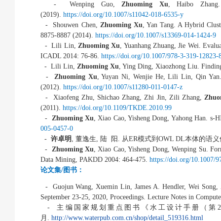
- Wenping Guo,
Zhuoming Xu
, Haibo Zhang. 
(2019).
https://doi.org/10.1007/s11042-018-6535-y
- Shouwen Chen,
Zhuoming Xu
, Yan Tang. A Hybrid Clus
8875-8887 (2014).
https://doi.org/10.1007/s13369-014-1424-9
- Lili Lin,
Zhuoming Xu
, Yuanhang Zhuang, Jie Wei. Evalua
ICADL 2014: 76-86.
https://doi.org/10.1007/978-3-319-12823-
- Lili Lin,
Zhuoming Xu
, Ying Ding, Xiaozhong Liu. Finding
-
Zhuoming Xu
, Yuyan Ni, Wenjie He, Lili Lin, Qin Yan
(2012).
https://doi.org/10.1007/s11280-011-0147-z
- Xiaofeng Zhu, Shichao Zhang, Zhi Jin, Zili Zhang,
Zhuo
(2011).
https://doi.org/10.1109/TKDE.2010.99
-
Zhuoming Xu
, Xiao Cao, Yisheng Dong, Yahong Han. s-HI
005-0457-0
-
许卓明
,
董逸生
,
陆
阳
.
从
ER
模式到
OWL DL
本体的语义
-
Zhuoming Xu
, Xiao Cao, Yisheng Dong, Wenping Su. For
Data Mining, PAKDD 2004: 464-475.
https://doi.org/10.1007
论文集
/
图书：
- Guojun Wang, Xuemin Lin, James A. Hendler, Wei Song,
September 23-25, 2020, Proceedings. Lecture Notes in Comput
-
主编国家规划重点图书《水工设计手册（第
2
月
.
http://www.waterpub.com.cn/shop/detail_519316.html