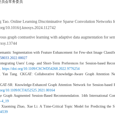
委员会常务委员
Tao. Online Learning Discriminative Sparse Convolution Networks 
i.org/10.1016/j.knosys.2024.112742
raph contrastive learning with adaptive data augmentation for semi-s
/exsy.13744
emantic Segmentation with Feature Enhancement for Few-shot Image Classifi
BD58033.2022.00027
Integrating Users' Long- and Short-Term Preferences for Session-based Rec
6.
https://doi.org/10.1109/CSCWD54268.2022.9776254
g, Yan Tang. CKGAT: Collaborative Knowledge-Aware Graph Attention N
KGAT-SR: Knowledge-Enhanced Graph Attention Network for Session-based R
i.org/10.1109/ICTAI52525.2021.00164
 Graph Augmented Session-Based Recommendation. 14th International Con
6-4_19
, Xiaoming Zhao, Xue Li. A Time-Critical Topic Model for Predicting the Su
884539