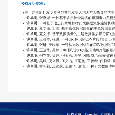
授权发明专利：
（注：这里所列发明专利的共同发明人均为本人指导的学生
-
许卓明
,
张嘉诚
.
一种基于多层神经网络的短期电力负荷
-
许卓明
.
一种基于改进的水塘抽样的大数据集多遍随机抽
-
许卓明
,
夏文泽
,
卫洁
.
基于总体数据质量的主题数据集
-
许卓明
,
夏文泽
.
基于数据质量的主题数据集多层分面过
-
许卓明
,
王骏华
,
张进
.
一种
URI
标识的
CSV
片段的
HTTP
-
许卓明
,
张进
,
王骏华
.
一种从元数据标注的
CSV
数据到
R
-
许卓明
,
王骏华
,
吴婷
. URI
标识的
Ogg
格式时间片段的客
-
许卓明
,
倪立显
,
吴婷
,
倪玉燕
,
庾昊
,
邓银成
. Web
多媒体
-
许卓明
,
吴婷
,
倪立显
,
何文洁
,
庄远航
,
王骏华
,
仵莉莉
.
-
许卓明
,
林莉莉
,
庄远航
,
王骏华
,
卫洁
.
一种引文数据库
版权所有：Copyright ©