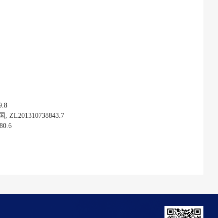
9.8
国
, ZL201310738843.7
80.6