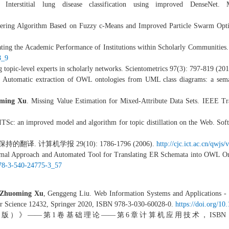
Interstitial lung disease classification using improved DenseNet.
tering Algorithm Based on Fuzzy c-Means and Improved Particle Swarm Optim
ting the Academic Performance of Institutions within Scholarly Communities. 1
8_9
 topic-level experts in scholarly networks. Scientometrics 97(3): 797-819 (20
. Automatic extraction of OWL ontologies from UML class diagrams: a sem
ming Xu
. Missing Value Estimation for Mixed-Attribute Data Sets. IEEE T
TSc: an improved model and algorithm for topic distillation on the Web. Sof
保持的翻译
.
计算机学报
29(10): 1786-1796 (2006).
http://cjc.ict.ac.cn/qwjs
mal Approach and Automated Tool for Translating ER Schemata into OWL Ont
/978-3-540-24775-3_57
Zhuoming Xu
, Genggeng Liu. Web Information Systems and Applications -
er Science 12432, Springer 2020, ISBN 978-3-030-60028-0.
https://doi.org/1
版）》
——
第
1
卷基础理论
——
第
6
章计算机应用技术，
ISBN 