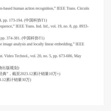
on-based human action recognition,” IEEE Trans. Circuits
. 173-194. (中国科协T1)
ence,” IEEE Trans. Ind. Inf., vol. 19, no. 8, pp. 8933-
. 374-381. (中国科协T1)
ne image analysis and locally linear embedding,” IEEE
t. Video Technol., vol. 20, no. 5, pp. 673-686, May
出版物出版规划)
典”，截至2023.12累计销量10万+)
3.12累计销量30万)