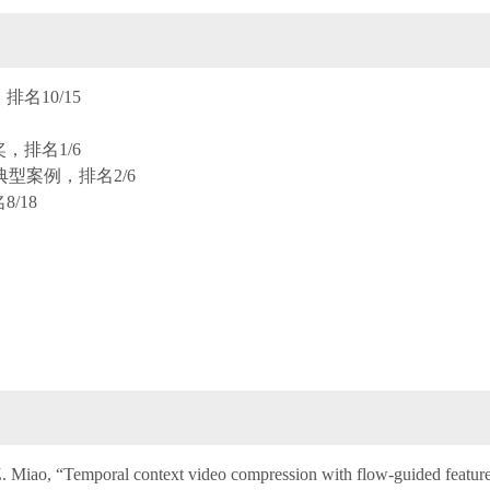
名10/15
，排名1/6
典型案例，排名2/6
/18
 Miao, “Temporal context video compression with flow-guided feature p