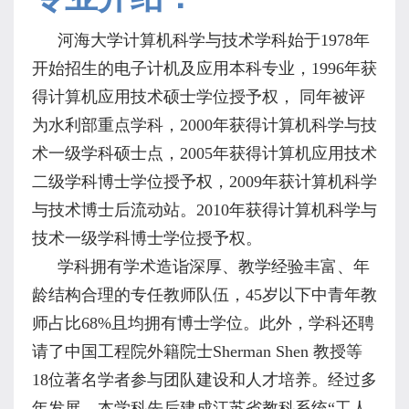
河海大学计算机科学与技术学科始于
1978
年
开始招生的电子计机及应用本科专业，
1996
年获
得计算机应用技术硕士学位授予权， 同年被评
为水利部重点学科，
2000
年获得计算机科学与技
术一级学科硕士点，
2005
年获得计算机应用技术
二级学科博士学位授予权，
2009
年获计算机科学
与技术博士后流动站。
2010
年获得计算机科学与
技术一级学科博士学位授予权。
学科拥有学术造诣深厚、教学经验丰富、年
龄结构合理的专任教师队伍，
45
岁以下中青年教
师占比
68%
且均拥有博士学位。此外，学科还聘
请了中国工程院外籍院士
Sherman Shen
教授等
18
位著名学者参与团队建设和人才培养。经过多
年发展，本学科先后建成江苏省教科系统“工人