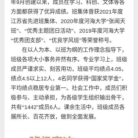
年
9
月创建以来，成员在学习、科创、文体等各
方面都获得了优异成绩。班集体曾获
2021
年度
江苏省先进班集体、
2020
年度河海大学“张闻天
班”、“优秀主题团日活动”、
2019
年度河海大学
“优秀团支部”、“优良学风班”等荣誉称号。
在以人为本、以班为纲的工作理念指导下，
班级各项大小事务井然有序。专业学习上，班级
成员严谨求实、刻苦用功，班级平均绩点
4.05
，
绩点
4.5
以上
12
人，
4
名同学获得“国家奖学金”，
平均绩点稳居专业第一。社会工作中，成员们积
极参与、主动承担，为各级学生组织输出骨干，
共有“
1442”
成员
6
人。课余生活中，班级成员各
展所长、百花齐放，做到全面发展。