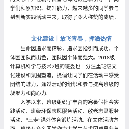
学们积累知识、提升能力，越来越多的同学参与
到创新实践活动中来，取得了令人称赞的成绩。
文化建设丨放飞青春，挥洒热情
生命因追求而精彩，追求因指引而成功，个
体因团队而出色，团队因个体而强大。
2018
级
计算机科学与技术
2
班的班委也十分注重班级文
化建设和氛围塑造，提倡让同学们在活动中感受
团结的魅力，通过活动的组织和参与提高班级的
凝聚力和向心力。
入学以来，班级组织了丰富的寒暑假社会实
践活动、班级环保志愿服务活动、敬老志愿服务
活动、“三走”课外体育锻炼活动。在文体活动方
面，班级有多名同学作为大学生艺术团成员参与