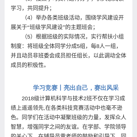
学习，共同提升；
（
4
）举办各类班级活动，围绕学风建设开
展关于“班级学风建设”的主题班会；
（
5
）根据班级的实际情况，实行帮扶小组
制度：将班级全体同学分成
5
组，每
8
人一组，
并且动员非班委会成员担任组长，以此调动全体
成员的积极性。
学习竞赛丨亮出自己，赛出风采
2018
级计算机科学与技术
2
班不仅在学习成
绩上遥遥领先
,
在各类科技竞赛活动中也毫不逊
色。同学们在活动中凝聚班级的力量，发挥众人
智慧，增强同学之间的友谊。在学部、学院领导
的关心下，在辅导员雷老师的鼓励和引导下，同