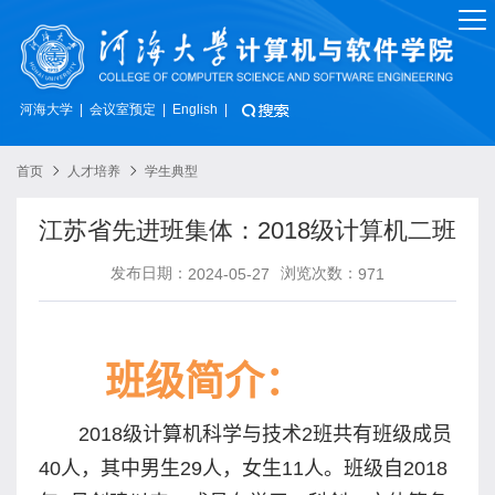
河海大学
会议室预定
|
|
English
|
首页
人才培养
学生典型
江苏省先进班集体：2018级计算机二班
发布日期：
浏览次数：
2024-05-27
971
班级简介：
2018
级计算机科学与技术
2
班共有班级成员
40
人，其中男生
29
人，女生
11
人。班级自
2018