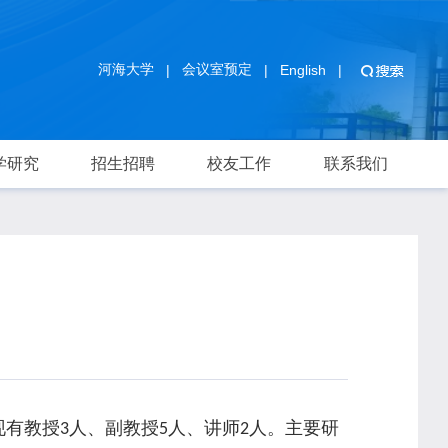
河海大学
会议室预定
|
|
English
|
学研究
招生招聘
校友工作
联系我们
现有教授
人、副教授
人、讲师
人。主要研
3
5
2