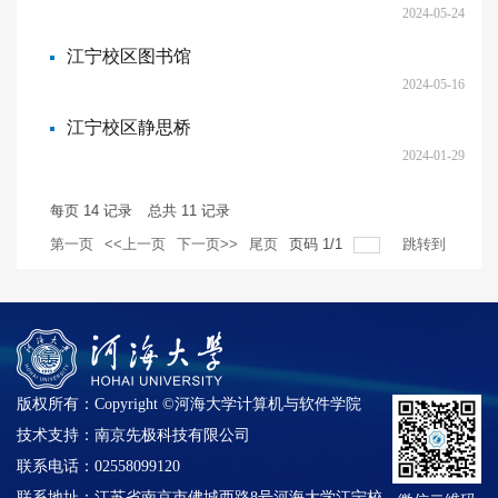
2024-05-24
江宁校区图书馆
2024-05-16
江宁校区静思桥
2024-01-29
每页
14
记录
总共
11
记录
第一页
<<上一页
下一页>>
尾页
页码
1
/
1
跳转到
版权所有：Copyright ©河海大学计算机与软件学院
技术支持：南京先极科技有限公司
联系电话：02558099120
联系地址：江苏省南京市佛城西路8号河海大学江宁校