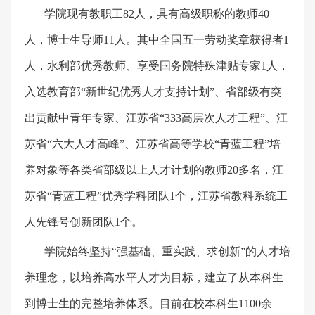
学院现有教职工
82
人，具有高级职称的教师
40
人，博士生导师
11
人。其中全国五一劳动奖章获得者
1
人，水利部优秀教师、享受国务院特殊津贴专家
1
人，
入选教育部“新世纪优秀人才支持计划”、省部级有突
出贡献中青年专家、江苏省“
333
高层次人才工程”、江
苏省“六大人才高峰”、江苏省高等学校“青蓝工程”培
养对象等各类省部级以上人才计划的教师
20
多名，江
苏省“青蓝工程”优秀学科团队
1
个，江苏省教科系统工
人先锋号创新团队
1
个。
学院始终坚持“强基础、重实践、求创新”的人才培
养理念，以培养高水平人才为目标，建立了从本科生
到博士生的完整培养体系。目前在校本科生
1100
余